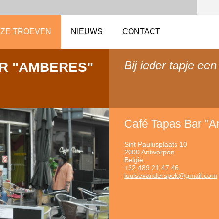
ZE TROEVEN
NIEUWS
CONTACT
Bij ieder tapje een
R "AMBERES"
Café Tapas Bar "
Sint Paulusplaats 10
2000 Antwerpen
België
+32 489 21 47 46
louiseva
nderspek
@gmail.c
om